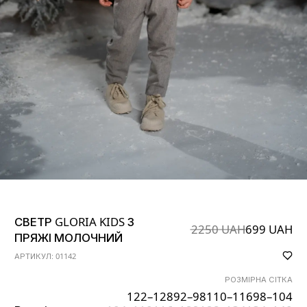
СВЕТР GLORIA KIDS З
2250 UAH
699 UAH
ПРЯЖІ МОЛОЧНИЙ
АРТИКУЛ: 01142
РОЗМІРНА СІТКА
122–128
92–98
110–116
98–104