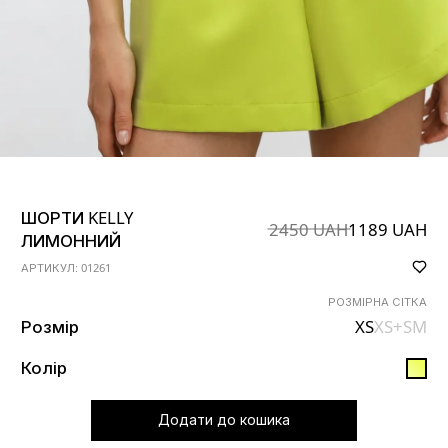
ШОРТИ KELLY
2450 UAH
1189 UAH
ЛИМОННИЙ
АРТИКУЛ: 01261
РОЗМІРНА СІТКА
Розмір
XS
XS+
S
M
Колір
додати до кошика