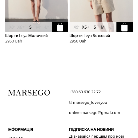
XS
XS+
S
M
L
XS
XS+
S
M
L
Шорти Leya Молочний
Шорти Leya Бежевий
Б
2950 Uah
2950 Uah
3
+380 63 630 22 72
marsego_lovesyou
online.marsego@gmail.com
ІНФОРМАЦІЯ
ПІДПИСКА НА НОВИНИ
Дізнавайся першим про нові