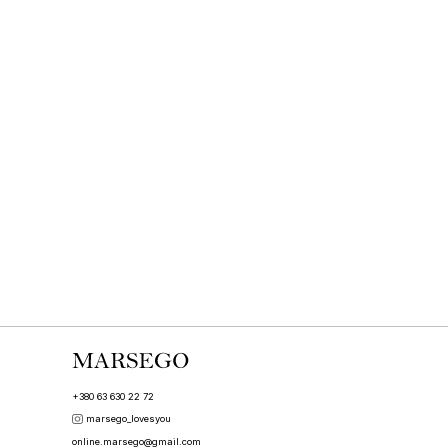
+380 63 630 22 72
marsego_lovesyou
online.marsego@gmail.com