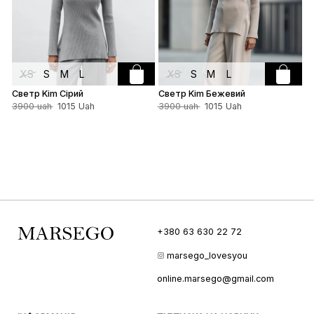
XS
S
M
L
XS
S
M
L
Светр Kim Сірий
Светр Kim Бежевий
С
М
3900 uah
1015 Uah
3900 uah
1015 Uah
2
+380 63 630 22 72
marsego_lovesyou
online.marsego@gmail.com