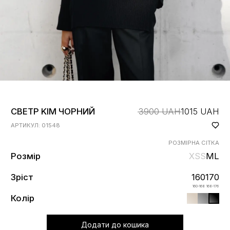
СВЕТР KIM ЧОРНИЙ
3900 UAH
1015 UAH
АРТИКУЛ: 01548
РОЗМІРНА СІТКА
Розмір
XS
S
M
L
Зріст
160
170
160-168
168-176
Колір
додати до кошика