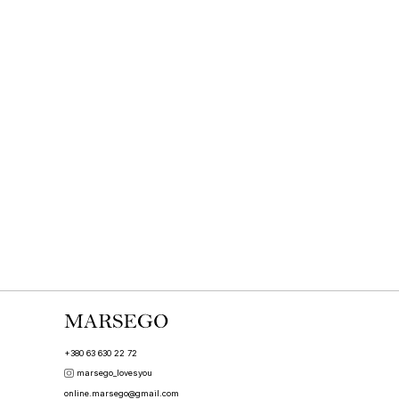
+380 63 630 22 72
marsego_lovesyou
online.marsego@gmail.com