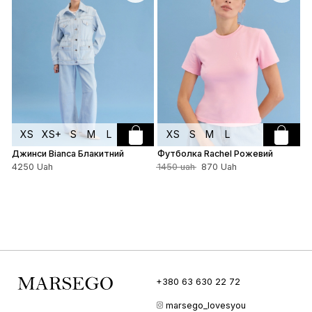
XS
XS+
S
M
L
XS
S
M
L
Джинси Bianca Блакитний
Футболка Rachel Рожевий
Ф
4250 Uah
1450 uah
870 Uah
2
+380 63 630 22 72
marsego_lovesyou