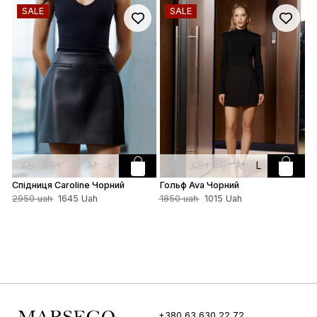
SALE
SALE
XS
XS+
S
M
L
XS
XS+
S
M
L
Спідниця Caroline Чорний
Гольф Ava Чорний
Г
2950 uah
1645 Uah
1850 uah
1015 Uah
2
+380 63 630 22 72