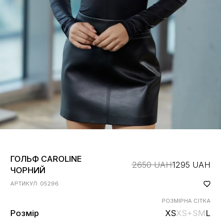
ГОЛЬФ CAROLINE
2650 UAH
1295 UAH
ЧОРНИЙ
АРТИКУЛ: 05296
РОЗМІРНА СІТКА
Розмір
XS
XS+
S
M
L