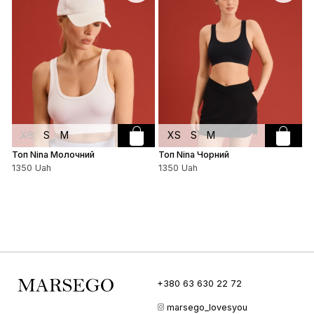
XS
S
M
XS
S
M
Топ Nina Молочний
Топ Nina Чорний
Т
1350 Uah
1350 Uah
1
+380 63 630 22 72
marsego_lovesyou