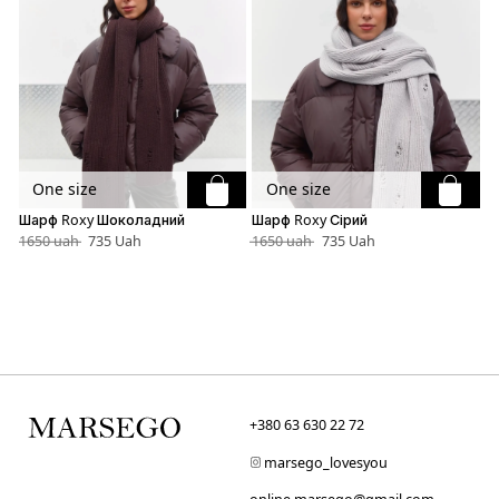
One size
One size
Шарф Roxy Шоколадний
Шарф Roxy Сірий
Ш
1650 uah
735 Uah
1650 uah
735 Uah
1
+380 63 630 22 72
marsego_lovesyou