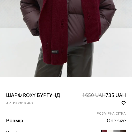
ШАРФ ROXY БУРГУНДІ
1650 UAH
735 UAH
АРТИКУЛ: 05463
РОЗМІРНА СІТКА
Розмір
One size