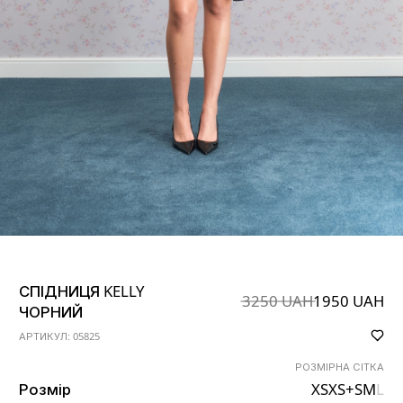
СПІДНИЦЯ KELLY
3250 UAH
1950 UAH
ЧОРНИЙ
АРТИКУЛ: 05825
РОЗМІРНА СІТКА
Розмір
XS
XS+
S
M
L