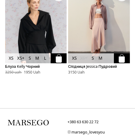
XS
XS+
S
M
L
XS
XS+
S
M
Блуза Kelly Чорний
Спідниця Jessica Пудровий
С
3250 uah
1950 Uah
3150 Uah
3
+380 63 630 22 72
marsego_lovesyou